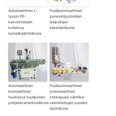
Automaattinen L-
Puoliautomaattinen
tyypin PE-
punaviinipyöreiden
kalvotiivisteen
lasipullojen
kutistuva
etiketöintikone
tunnelikäärintäkone
Automaattinen
Puoliautomaattinen
kosmeettinen
pneumaattinen
huulirasva huulipunan
nokkapussi valmiiksi
pohjatarramerkintäkone
valmistettujen pussien
täyttökone