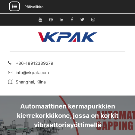
Päävalikko
Siirry
sisältöön
Youtube
Pinterest
Linkedin
Facebook
Viserrys
Instagram
+86-18912389279
info@vkpak.com
Shanghai, Kiina
Automaattinen kermapurkkien
kierrekorkkikone, jossa on korkit
vibraattorisyöttimellä