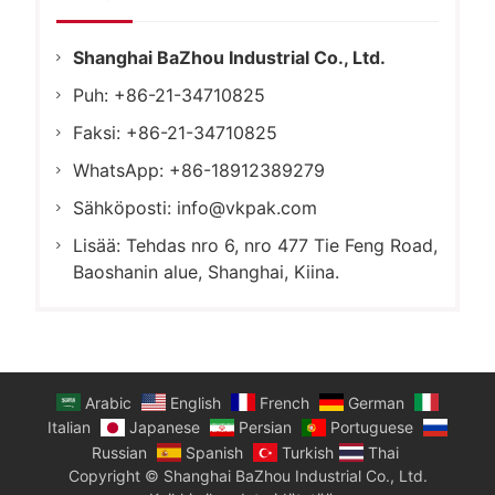
Shanghai BaZhou Industrial Co., Ltd.
Puh: +86-21-34710825
Faksi: +86-21-34710825
WhatsApp: +86-18912389279
Sähköposti:
info@vkpak.com
Lisää: Tehdas nro 6, nro 477 Tie Feng Road,
Baoshanin alue, Shanghai, Kiina.
Arabic
English
French
German
Italian
Japanese
Persian
Portuguese
Russian
Spanish
Turkish
Thai
Copyright © Shanghai BaZhou Industrial Co., Ltd.