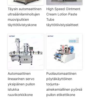
Täysin automaattinen
High Speed Ointment
ultraäänilaminoitujen
Cream Lotion Paste
muoviputkien
Tube
täyttötiivistyskone
täyttötiivistyslaitteet
Automaattinen
Puoliautomaattinen
lineaarinen servo
pöytäkäyttöinen
yksipäinen pullon
torjunta-
istukka
ainekemiallinen pyöreä
ruuvikorkkikone
pullon etikettikone