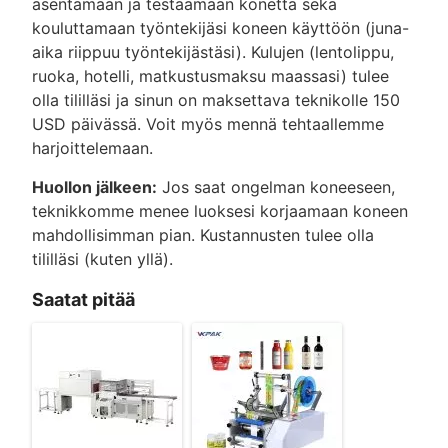
asentamaan ja testaamaan konetta sekä
kouluttamaan työntekijäsi koneen käyttöön (juna-
aika riippuu työntekijästäsi). Kulujen (lentolippu,
ruoka, hotelli, matkustusmaksu maassasi) tulee
olla tililläsi ja sinun on maksettava teknikolle 150
USD päivässä. Voit myös mennä tehtaallemme
harjoittelemaan.
Huollon jälkeen:
Jos saat ongelman koneeseen,
teknikkomme menee luoksesi korjaamaan koneen
mahdollisimman pian. Kustannusten tulee olla
tililläsi (kuten yllä).
Saatat pitää