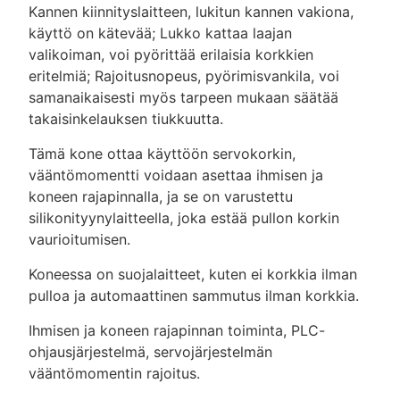
Kannen kiinnityslaitteen, lukitun kannen vakiona,
käyttö on kätevää; Lukko kattaa laajan
valikoiman, voi pyörittää erilaisia korkkien
eritelmiä; Rajoitusnopeus, pyörimisvankila, voi
samanaikaisesti myös tarpeen mukaan säätää
takaisinkelauksen tiukkuutta.
Tämä kone ottaa käyttöön servokorkin,
vääntömomentti voidaan asettaa ihmisen ja
koneen rajapinnalla, ja se on varustettu
silikonityynylaitteella, joka estää pullon korkin
vaurioitumisen.
Koneessa on suojalaitteet, kuten ei korkkia ilman
pulloa ja automaattinen sammutus ilman korkkia.
Ihmisen ja koneen rajapinnan toiminta, PLC-
ohjausjärjestelmä, servojärjestelmän
vääntömomentin rajoitus.