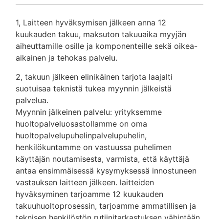
1, Laitteen hyväksymisen jälkeen anna 12
kuukauden takuu, maksuton takuuaika myyjän
aiheuttamille osille ja komponenteille sekä oikea-
aikainen ja tehokas palvelu.
2, takuun jälkeen elinikäinen tarjota laajalti
suotuisaa teknistä tukea myynnin jälkeistä
palvelua.
Myynnin jälkeinen palvelu: yrityksemme
huoltopalveluosastollamme on oma
huoltopalvelupuhelinpalvelupuhelin,
henkilökuntamme on vastuussa puhelimen
käyttäjän noutamisesta, varmista, että käyttäjä
antaa ensimmäisessä kysymyksessä innostuneen
vastauksen laitteen jälkeen. laitteiden
hyväksyminen tarjoamme 12 kuukauden
takuuhuoltoprosessin, tarjoamme ammatillisen ja
teknisen henkilöstön rutiinitarkastuksen vähintään