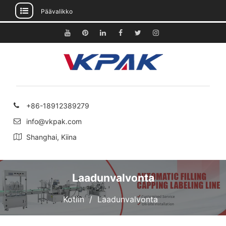
Päävalikko
Siirry
sisältöön
Youtube
Pinterest
Linkedin
Facebook
Viserrys
Instagram
+86-18912389279
info@vkpak.com
Shanghai, Kiina
Laadunvalvonta
Kotiin
Laadunvalvonta