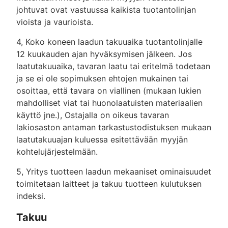
johtuvat ovat vastuussa kaikista tuotantolinjan
vioista ja vaurioista.
4, Koko koneen laadun takuuaika tuotantolinjalle
12 kuukauden ajan hyväksymisen jälkeen. Jos
laatutakuuaika, tavaran laatu tai eritelmä todetaan
ja se ei ole sopimuksen ehtojen mukainen tai
osoittaa, että tavara on viallinen (mukaan lukien
mahdolliset viat tai huonolaatuisten materiaalien
käyttö jne.), Ostajalla on oikeus tavaran
lakiosaston antaman tarkastustodistuksen mukaan
laatutakuuajan kuluessa esitettävään myyjän
kohtelujärjestelmään.
5, Yritys tuotteen laadun mekaaniset ominaisuudet
toimitetaan laitteet ja takuu tuotteen kulutuksen
indeksi.
Takuu