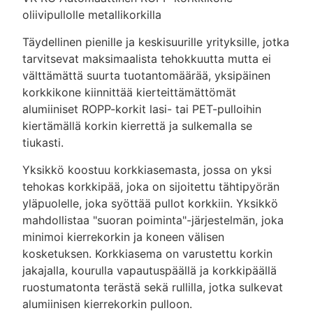
oliivipullolle metallikorkilla
Täydellinen pienille ja keskisuurille yrityksille, jotka
tarvitsevat maksimaalista tehokkuutta mutta ei
välttämättä suurta tuotantomäärää, yksipäinen
korkkikone kiinnittää kierteittämättömät
alumiiniset ROPP-korkit lasi- tai PET-pulloihin
kiertämällä korkin kierrettä ja sulkemalla se
tiukasti.
Yksikkö koostuu korkkiasemasta, jossa on yksi
tehokas korkkipää, joka on sijoitettu tähtipyörän
yläpuolelle, joka syöttää pullot korkkiin. Yksikkö
mahdollistaa "suoran poiminta"-järjestelmän, joka
minimoi kierrekorkin ja koneen välisen
kosketuksen. Korkkiasema on varustettu korkin
jakajalla, kourulla vapautuspäällä ja korkkipäällä
ruostumatonta terästä sekä rullilla, jotka sulkevat
alumiinisen kierrekorkin pulloon.