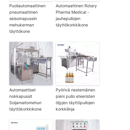
Puoliautomaattinen
Automaattinen Rotary
pneumaattinen
Pharma Medical -
seisomapussin
jauhepullojen
mehukerman
täyttökorkkikone
täyttökone
Automaattiset
Pyörivä nestemäinen
nokkapussit
pieni pullo eteeristen
Soijamaitomehun
öljyjen täyttöpullojen
täyttökorkkikone
korkkilinja