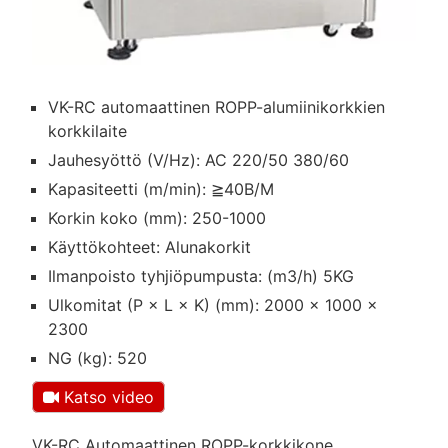
VK-RC automaattinen ROPP-alumiinikorkkien
korkkilaite
Jauhesyöttö (V/Hz): AC 220/50 380/60
Kapasiteetti (m/min): ≧40B/M
Korkin koko (mm): 250-1000
Käyttökohteet: Alunakorkit
Ilmanpoisto tyhjiöpumpusta: (m3/h) 5KG
Ulkomitat (P × L × K) (mm): 2000 × 1000 ×
2300
NG (kg): 520
Katso video
VK-RC Automaattinen ROPP-korkkikone