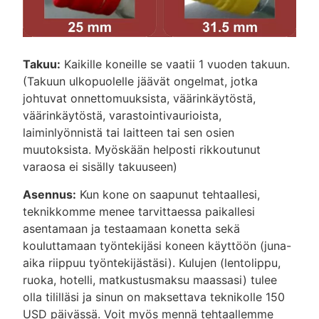
Takuu:
Kaikille koneille se vaatii 1 vuoden takuun.
(Takuun ulkopuolelle jäävät ongelmat, jotka
johtuvat onnettomuuksista, väärinkäytöstä,
väärinkäytöstä, varastointivaurioista,
laiminlyönnistä tai laitteen tai sen osien
muutoksista. Myöskään helposti rikkoutunut
varaosa ei sisälly takuuseen)
Asennus:
Kun kone on saapunut tehtaallesi,
teknikkomme menee tarvittaessa paikallesi
asentamaan ja testaamaan konetta sekä
kouluttamaan työntekijäsi koneen käyttöön (juna-
aika riippuu työntekijästäsi). Kulujen (lentolippu,
ruoka, hotelli, matkustusmaksu maassasi) tulee
olla tililläsi ja sinun on maksettava teknikolle 150
USD päivässä. Voit myös mennä tehtaallemme