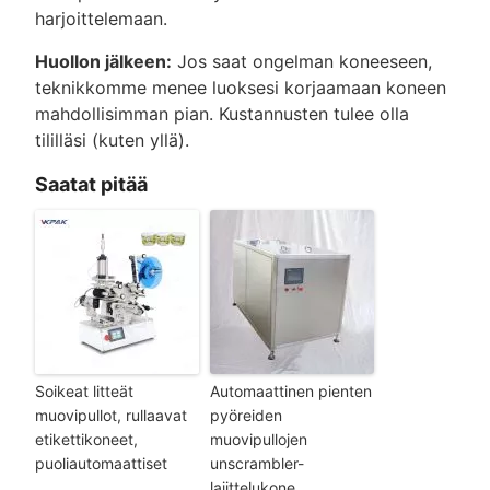
harjoittelemaan.
Huollon jälkeen:
Jos saat ongelman koneeseen,
teknikkomme menee luoksesi korjaamaan koneen
mahdollisimman pian. Kustannusten tulee olla
tililläsi (kuten yllä).
Saatat pitää
Soikeat litteät
Automaattinen pienten
muovipullot, rullaavat
pyöreiden
etikettikoneet,
muovipullojen
puoliautomaattiset
unscrambler-
lajittelukone