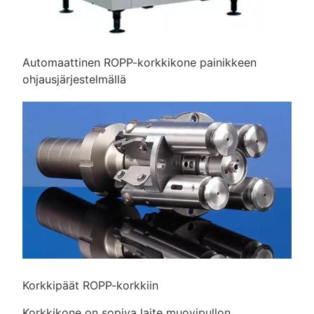
Automaattinen ROPP-korkkikone painikkeen
ohjausjärjestelmällä
Korkkipäät ROPP-korkkiin
Korkkikone on sopiva laite muovipullon,