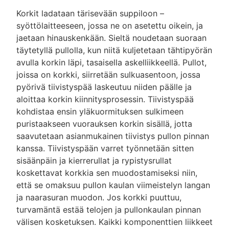
Korkit ladataan tärisevään suppiloon –
syöttölaitteeseen, jossa ne on asetettu oikein, ja
jaetaan hinauskenkään. Sieltä noudetaan suoraan
täytetyllä pullolla, kun niitä kuljetetaan tähtipyörän
avulla korkin läpi, tasaisella askelliikkeellä. Pullot,
joissa on korkki, siirretään sulkuasentoon, jossa
pyörivä tiivistyspää laskeutuu niiden päälle ja
aloittaa korkin kiinnitysprosessin. Tiivistyspää
kohdistaa ensin yläkuormituksen sulkimeen
puristaakseen vuorauksen korkin sisällä, jotta
saavutetaan asianmukainen tiivistys pullon pinnan
kanssa. Tiivistyspään varret työnnetään sitten
sisäänpäin ja kierrerullat ja rypistysrullat
koskettavat korkkia sen muodostamiseksi niin,
että se omaksuu pullon kaulan viimeistelyn langan
ja naarasuran muodon. Jos korkki puuttuu,
turvamäntä estää telojen ja pullonkaulan pinnan
välisen kosketuksen. Kaikki komponenttien liikkeet