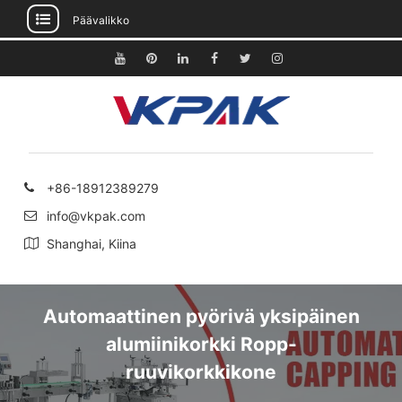
Päävalikko
Siirry
sisältöön
Youtube
Pinterest
Linkedin
Facebook
Viserrys
Instagram
+86-18912389279
info@vkpak.com
Shanghai, Kiina
Automaattinen pyörivä yksipäinen
alumiinikorkki Ropp-
ruuvikorkkikone