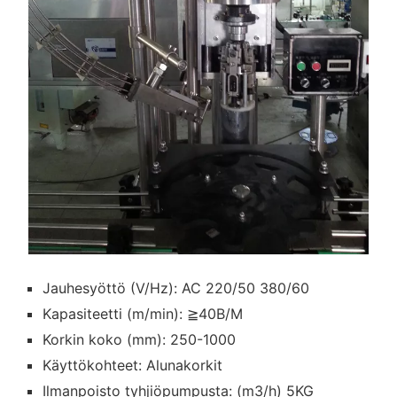
Jauhesyöttö (V/Hz): AC 220/50 380/60
Kapasiteetti (m/min): ≧40B/M
Korkin koko (mm): 250-1000
Käyttökohteet: Alunakorkit
Ilmanpoisto tyhjiöpumpusta: (m3/h) 5KG