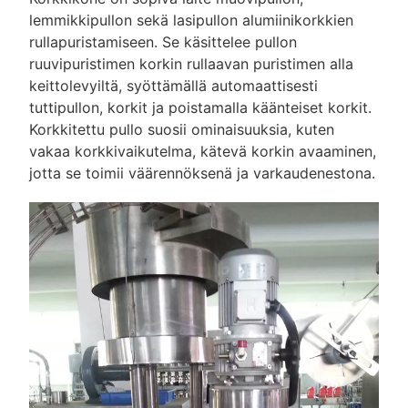
lemmikkipullon sekä lasipullon alumiinikorkkien
rullapuristamiseen. Se käsittelee pullon
ruuvipuristimen korkin rullaavan puristimen alla
keittolevyiltä, syöttämällä automaattisesti
tuttipullon, korkit ja poistamalla käänteiset korkit.
Korkkitettu pullo suosii ominaisuuksia, kuten
vakaa korkkivaikutelma, kätevä korkin avaaminen,
jotta se toimii väärennöksenä ja varkaudenestona.