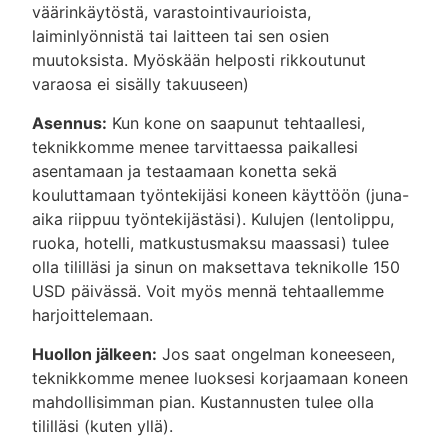
väärinkäytöstä, varastointivaurioista,
laiminlyönnistä tai laitteen tai sen osien
muutoksista. Myöskään helposti rikkoutunut
varaosa ei sisälly takuuseen)
Asennus:
Kun kone on saapunut tehtaallesi,
teknikkomme menee tarvittaessa paikallesi
asentamaan ja testaamaan konetta sekä
kouluttamaan työntekijäsi koneen käyttöön (juna-
aika riippuu työntekijästäsi). Kulujen (lentolippu,
ruoka, hotelli, matkustusmaksu maassasi) tulee
olla tililläsi ja sinun on maksettava teknikolle 150
USD päivässä. Voit myös mennä tehtaallemme
harjoittelemaan.
Huollon jälkeen:
Jos saat ongelman koneeseen,
teknikkomme menee luoksesi korjaamaan koneen
mahdollisimman pian. Kustannusten tulee olla
tililläsi (kuten yllä).