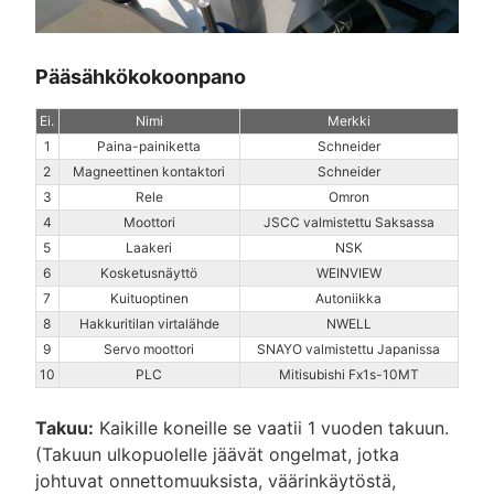
Pääsähkökokoonpano
Ei.
Nimi
Merkki
1
Paina-painiketta
Schneider
2
Magneettinen kontaktori
Schneider
3
Rele
Omron
4
Moottori
JSCC valmistettu Saksassa
5
Laakeri
NSK
6
Kosketusnäyttö
WEINVIEW
7
Kuituoptinen
Autoniikka
8
Hakkuritilan virtalähde
NWELL
9
Servo moottori
SNAYO valmistettu Japanissa
10
PLC
Mitisubishi Fx1s-10MT
Takuu:
Kaikille koneille se vaatii 1 vuoden takuun.
(Takuun ulkopuolelle jäävät ongelmat, jotka
johtuvat onnettomuuksista, väärinkäytöstä,