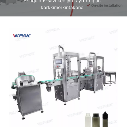
E-Liquid E-savukeöljyn täyttötulpan
korkkimerkintäkone