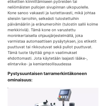
etikettien kiinnittämiseen pyöreiden tai
neliömäisten pullojen sivupinnan ulkopuolelle.
Kone sanoo vakaasti ja luotettavasti, mikä johtaa
sileisiin tarroihin, selkeästi tulostettuihin
päivämääriin ja eränumeroihin (tulostin sallii kolme
merkkiriviä). Tämä kone on varustettu
moninkertaisella ohjausjärjestelmällä, joka
varmistaa automaattisen pysäytyksen, jos etiketit
puuttuvat tai rikkoutuvat sekä pullot puuttuvat.
Tämä tuote täyttää gmp:n vaatimukset
ehdottomasti. Jota käytetään laajasti lääke-,
elintarvike- ja kemianteollisuudessa
Pystysuuntaisen tarramerkintäkoneen
ominaisuus: