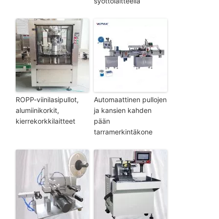
syöttölaitteella
ROPP-viinilasipullot,
Automaattinen pullojen
alumiinikorkit,
ja kansien kahden
kierrekorkkilaitteet
pään
tarramerkintäkone