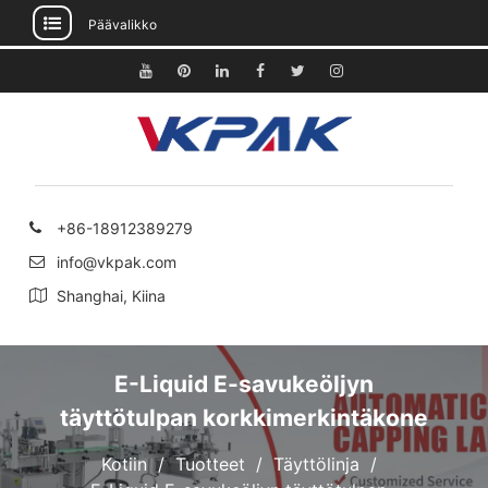
Päävalikko
Siirry
sisältöön
Youtube
Pinterest
Linkedin
Facebook
Viserrys
Instagram
+86-18912389279
info@vkpak.com
Shanghai, Kiina
E-Liquid E-savukeöljyn
täyttötulpan korkkimerkintäkone
Kotiin
Tuotteet
Täyttölinja