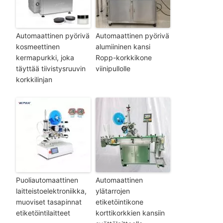
Automaattinen pyörivä
Automaattinen pyörivä
kosmeettinen
alumiininen kansi
kermapurkki, joka
Ropp-korkkikone
täyttää tiivistysruuvin
viinipullolle
korkkilinjan
Puoliautomaattinen
Automaattinen
laitteistoelektroniikka,
ylätarrojen
muoviset tasapinnat
etiketöintikone
etiketöintilaitteet
korttikorkkien kansiin