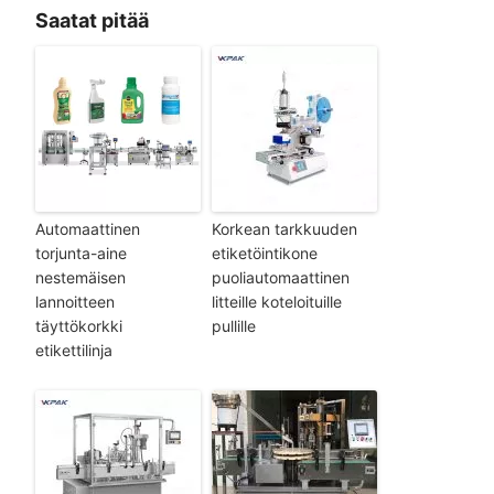
Saatat pitää
Automaattinen
Korkean tarkkuuden
torjunta-aine
etiketöintikone
nestemäisen
puoliautomaattinen
lannoitteen
litteille koteloituille
täyttökorkki
pullille
etikettilinja