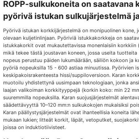
ROPP-sulkukoneita on saatavana k
pyörivä istukan sulkujärjestelmä j
Pyörivä istukan korkkijärjestelmä on monipuolinen kone, 
olevaan kuljetinlinjaan. Pyöriviä istukkakorkkeja on saata
istukkakorkit ovat mukautettavissa monenlaisiin korkkiin (k
mikä tekee tästä joustavan koneen, jossa useita tuotteita k
nopeus perustuu päiden lukumäärään, säiliön kokoon ja k
pyöriä nopeuksilla 15 - 600 astiaa minuutissa. Pyörivien i
keskipakoisrakenteesta hissi/suppiloversioon. Karan korkk
muotoilu yhdistettynä uusimpaan teknologiaan, jonka ansio
laajan valikoiman korkkityyppejä (korkin koko: min 22 m
suuremmilla nopeuksilla. Karan suojusjärjestelmät alentav
säädettävyyttä 10–120 mm:n sulkukokojen mukaisiksi pois
Karan päällystysjärjestelmät ovat ihanteellisia koneita lähes
mukaan lukien; litteät korkit, läpät, vetoputket, suojakorkit,
joissa on induktiotiivisteet.