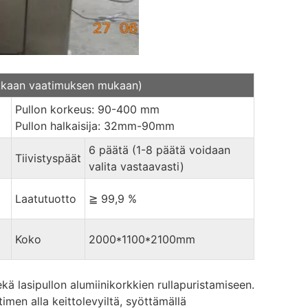
iakkaan vaatimuksen mukaan)
Pullon korkeus: 90-400 mm
Pullon halkaisija: 32mm-90mm
6 päätä (1-8 päätä voidaan
Tiivistyspäät
valita vastaavasti)
Laatutuotto
≧ 99,9 %
Koko
2000*1100*2100mm
kä lasipullon alumiinikorkkien rullapuristamiseen.
timen alla keittolevyiltä, syöttämällä