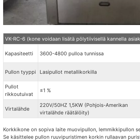
VK-RC-6 (kone voidaan lisätä pölytiivisellä kannella as
Kapasiteetti
3600-4800 pulloa tunnissa
Pullon tyyppi
Lasipullot metallikorkilla
Pullot
≤1 %
rikkoutuivat
220V/50HZ 1,5KW (Pohjois-Amerikan
Virtalähde
virtalähde räätälöity)
Korkkikone on sopiva laite muovipullon, lemmikkipullon se
Se käsittelee pullon ruuvipuristimen korkin rullaavan puris