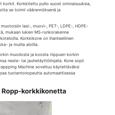
t korkit. Korkkitettu pullo suosii ominaisuuksia,
otta se toimii väärennöksenä ja
muotoisiin lasi-, muovi-, PET-, LDPE-, HDPE-
stä, mukaan lukien MS-runkorakenne
oteloilla. Korkkikone on ihanteellinen
ka- ja muilla aloilla.
korkin muodosta ja koosta riippuen korkin
sa neste- tai jauhetäyttölinjalla. Kone sopii
a. Cappping Machine soveltuu käytettäväksi
rempaa tuotantonopeutta automaattisessa
n Ropp-korkkikonetta