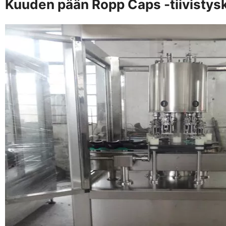
Kuuden pään Ropp Caps -tiivistys