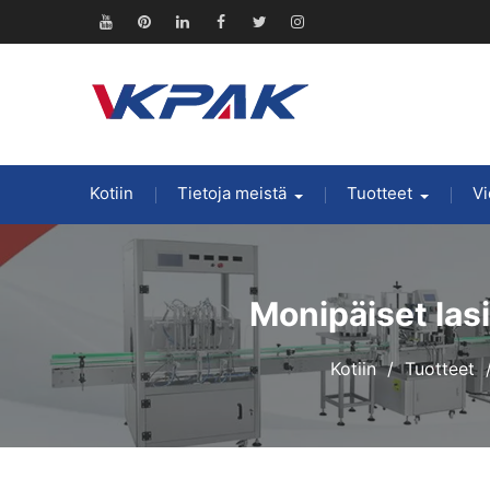
Siirry
sisältöön
Youtube
Pinterest
Linkedin
Facebook
Viserrys
Instagram
Kotiin
Tietoja meistä
Tuotteet
Vi
Monipäiset lasi
Kotiin
Tuotteet