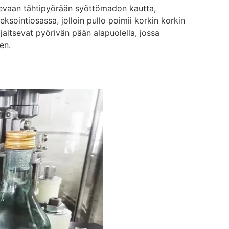
 olevaan tähtipyörään syöttömadon kautta,
ksointiosassa, jolloin pullo poimii korkin korkin
ijaitsevat pyörivän pään alapuolella, jossa
sen.