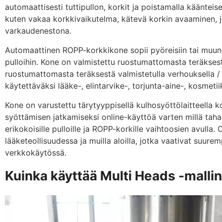
automaattisesti tuttipullon, korkit ja poistamalla käänteise
kuten vakaa korkkivaikutelma, kätevä korkin avaaminen, j
varkaudenestona.
Automaattinen ROPP-korkkikone sopii pyöreisiin tai muun 
pulloihin. Kone on valmistettu ruostumattomasta teräkse
ruostumattomasta teräksestä valmistetulla verhouksella / k
käytettäväksi lääke-, elintarvike-, torjunta-aine-, kosmetiik
Kone on varustettu tärytyyppisellä kulhosyöttölaitteella 
syöttämisen jatkamiseksi online-käyttöä varten millä tahan
erikokoisille pulloille ja ROPP-korkille vaihtoosien avull
lääketeollisuudessa ja muilla aloilla, jotka vaativat suu
verkkokäytössä.
Kuinka käyttää Multi Heads -malli