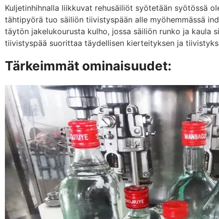
Kuljetinhihnalla liikkuvat rehusäiliöt syötetään syötössä
tähtipyörä tuo säiliön tiivistyspään alle myöhemmässä inde
täytön jakelukourusta kulho, jossa säiliön runko ja kaula s
tiivistyspää suorittaa täydellisen kierteityksen ja tiivistyk
Tärkeimmät ominaisuudet: