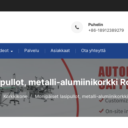
Puhelin
+86-18912389279
deot
Palvelu
Asiakkaat
Ota yhteyttä
pullot, metalli-alumiinikorkki
Korkkikone
Monipäiset lasipullot, metalli-alumiinikork