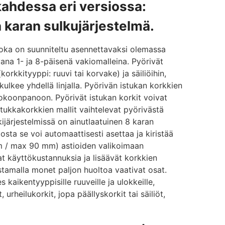
ahdessa eri versiossa:
a karan sulkujärjestelmä.
joka on suunniteltu asennettavaksi olemassa
vana 1- ja 8-päisenä vakiomalleina. Pyörivät
orkkityyppi: ruuvi tai korvake) ja säiliöihin,
ulkee yhdellä linjalla. Pyörivän istukan korkkien
okoonpanoon. Pyörivät istukan korkit voivat
stukkakorkkien mallit vaihtelevat pyörivästä
ijärjestelmissä on ainutlaatuinen 8 karan
sta se voi automaattisesti asettaa ja kiristää
m / max 90 mm) astioiden valikoimaan
at käyttökustannuksia ja lisäävät korkkien
tamalla monet paljon huoltoa vaativat osat.
 kaikentyyppisille ruuveille ja ulokkeille,
 urheilukorkit, jopa päällyskorkit tai säiliöt,