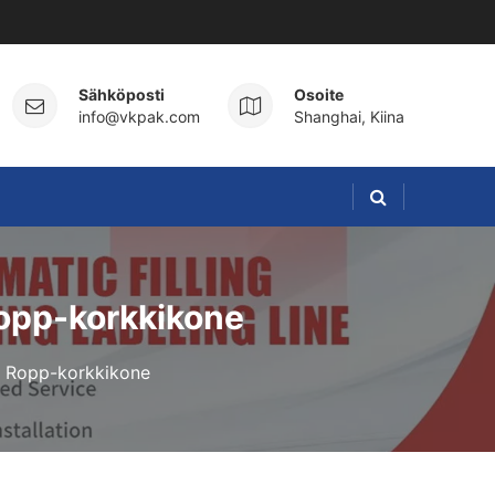
Sähköposti
Osoite
info@vkpak.com
Shanghai, Kiina
 Ropp-korkkikone
ki Ropp-korkkikone