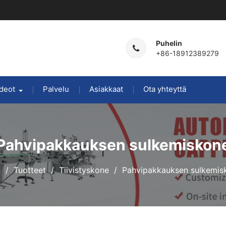
Puhelin
+86-18912389279
deot
Palvelu
Asiakkaat
Ota yhteyttä
Pahvipakkauksen sulkemiskon
n
Tuotteet
Tiivistyskone
Pahvipakkauksen sulkemis