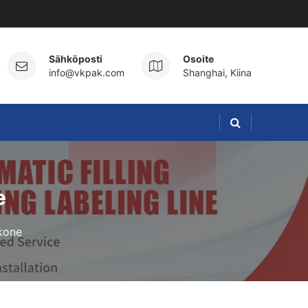
Sähköposti
Osoite
info@vkpak.com
Shanghai, Kiina
e
kone