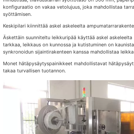
konfiguraatio on vakaa vetolujuus, joka mahdollistaa tarr
syöttämisen.
Keskipilari kiinnittää askel askeleelta ampumatarrarakent
Äskettäin suunniteltu leikkuripää käyttää askel askeleelta
tarkkaa, leikkaus on kunnossa ja kutistuminen on kaunista.
synkronoidun sijaintirakenteen kanssa mahdollistaa leikk
Monet hätäpysäytyspainikkeet mahdollistavat hätäpysäyt
takaa turvallisen tuotannon.