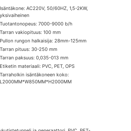
Isäntäkone: AC220V, 50/60HZ, 1,5-2KW,
yksivaiheinen
Tuotantonopeus: 7000-9000 b/h
Tarran vakiopituus: 100 mm
Pullon rungon halkaisija: 28mm-125mm
Tarran pituus: 30-250 mm
Tarran paksuus: 0,035-013 mm
Etiketin materiaali: PVC, PET, OPS
Tarraholkin isäntäkoneen koko:
L2000MM*W850MM*H2000MM
kutistetunneli ja generaattori, PVC, PET-