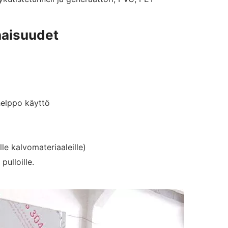
naisuudet
helppo käyttö
lle kalvomateriaaleille)
pulloille.