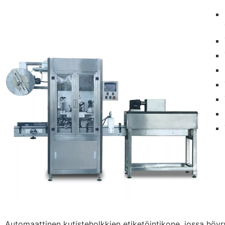
Automaattinen kutisteholkkien etiketöintikone, jossa höyry