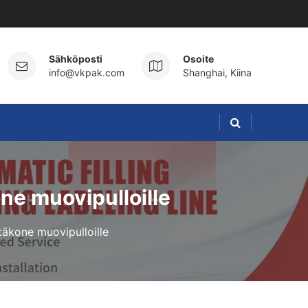
Sähköposti
Osoite
info@vkpak.com
Shanghai, Kiina
ne muovipulloille
äkone muovipulloille