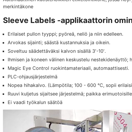
merkintäkone
Sleeve Labels -applikaattorin omi
Erilaiset pullon tyyppi; pyöreä, neliö ja niin edelleen.
Arvokas sijainti; säästä kustannuksia ja oikein.
Soveltuu säädettäväksi kalvon sisällä 3′-10′.
Ihmisen ja koneen välinen keskustelu nestekidenäyttö; 
Magic Eye Control ruokintamateriaali, automaattisesti.
PLC-ohjausjärjestelmä
Nopea hihakalvo. (Lämpötila; 100 - 600 °C, sopii erilaisi
Ruuvi kuljetus sijaitsee järjestelmä; paikka erimuotoisille 
Ei vaadi työkalun säätöä