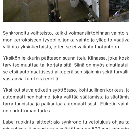
Synkronoitu vaihteisto, kaikki voimansiirtohihnan vaihto s
monikerroksiseen tyyppiin, jonka vaihto ja ylläpito vaativa
ylläpito yksinkertaista, joten se ei vaikuta tuotantoon.
Yksikön leikkurin päätason suunnittelu Kiinassa, joka kos
tarvitse muuttaa tai korjata sitä. Siinä on myös ainutlaatu
se etsii automaattisesti alkuperäisen sijainnin sekä turva
vastaavia tuotteita edellä.
Yksi kutistuva etiketin syöttötaso, kohtuullinen korkeus, 
automaattinen hahmo, joka välttää säätämistä ja säätämist
tarra tunnistaa ja paikantaa automaattisesti. Etiketin vaih
on ehdottoman tarkka.
Label ruokinta laitteet; ajo synkronoitu vetolujuus ohjaa 
minuutissa, tilavuustarran syöttötaso on 500 mm, paperiput