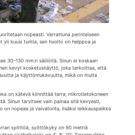
uoritetaan nopeasti. Verrattuna perinteiseen
t yli kuusi tuntia, sen huolto on helppoa ja
kee 30–130 mm:n säiliöitä. Sinun ei koskaan
inen kevyt kosketusnäyttö, joka tarkoittaa, että
llisuutta ja käyttömukavuutta, mikä on muita
joka on kätevä kiinnittää tarra; mikrotietokoneen
ä. Sinun tarvitsee vain painaa sitä kevyesti,
to on nopeaa ja vaivatonta, lisäksi leikkauspaikka
tarran syöttöä, syöttökyky on 90 metriä
ken sisähalkaisija on 4', 8', 10'. Tarransyötön