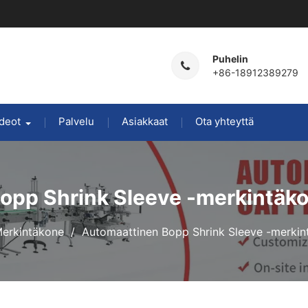
Puhelin
+86-18912389279
deot
Palvelu
Asiakkaat
Ota yhteyttä
pp Shrink Sleeve -merkintäko
erkintäkone
Automaattinen Bopp Shrink Sleeve -merkint