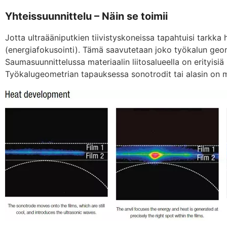
Yhteissuunnittelu – Näin se toimii
Jotta ultraääniputkien tiivistyskoneissa tapahtuisi tarkka 
(energiafokusointi). Tämä saavutetaan joko työkalun geome
Saumasuunnittelussa materiaalin liitosalueella on erityisiä 
Työkalugeometrian tapauksessa sonotrodit tai alasin on mu