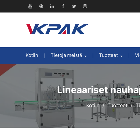
Siirry
sisältöön
Youtube
Pinterest
Linkedin
Facebook
Viserrys
Instagram
Kotiin
Tietoja meistä
Tuotteet
Vi
Lineaariset nauha
Kotiin
Tuotteet
T