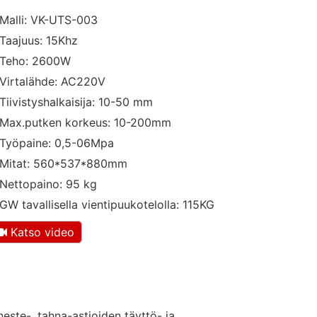
Malli: VK-UTS-003
Taajuus: 15Khz
Teho: 2600W
Virtalähde: AC220V
Tiivistyshalkaisija: 10-50 mm
Max.putken korkeus: 10-200mm
Työpaine: 0,5-06Mpa
Mitat: 560*537*880mm
Nettopaino: 95 kg
GW tavallisella vientipuukotelolla: 115KG
Katso video
este-, tahna-astioiden täyttö- ja