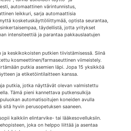
sti, automaattinen värintunnistus,
inen leikkuri, sarja automaattisia
nyttä kosketuskäyttöliittymää, optista seurantaa,
inkertaisempaa, täydellistä, jotta yritykset
n intensiteettiä ja parantaa pakkauslaatujen
 ja keskikokoisten putkien tiivistämisessä. Siinä
otettu kosmeettinen/farmaseuttinen viimeistely.
iirtämään putkia asemien läpi. Jopa 15 yksikköä
ytteen ja etiketöintilaitteen kanssa.
ja putkia, jotka näyttävät olevan valmistettu
ella. Tämä pieni kannettava putkensulkija
ippuluokan automatisoitujen koneiden avulla
tää sitä hyvin perusopetuksen saaneen.
i kaikkiin elintarvike- tai lääkesovelluksiin.
ehopisteen, joka on helppo liittää ja asentaa