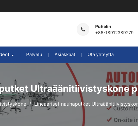
Puhelin
+86-18912389279
deot
Palvelu
Asiakkaat
Ota yhteyttä
putket Ultraäänitiivistyskone 
iivistyskone
Lineaariset nauhaputket Ultraäänitiivistysk