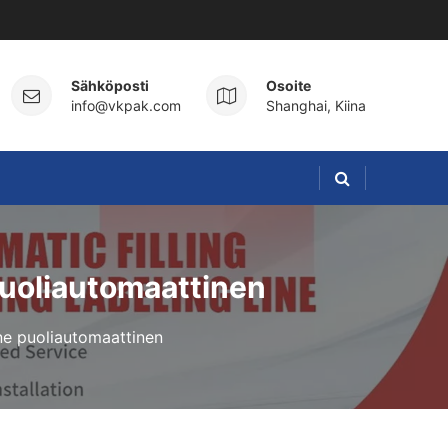
Sähköposti
Osoite
info@vkpak.com
Shanghai, Kiina
puoliautomaattinen
one puoliautomaattinen