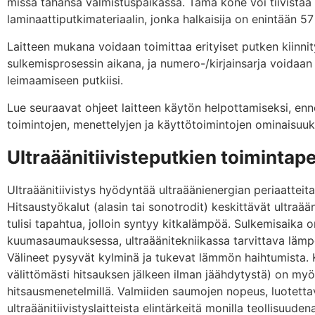
missä tahansa valmistuspaikassa. Tämä kone voi tiivistää
laminaattiputkimateriaalin, jonka halkaisija on enintään 5
Laitteen mukana voidaan toimittaa erityiset putken kiinnit
sulkemisprosessin aikana, ja numero-/kirjainsarja voidaan
leimaamiseen putkiisi.
Lue seuraavat ohjeet laitteen käytön helpottamiseksi, enne
toimintojen, menettelyjen ja käyttötoimintojen ominaisuuks
Ultraäänitiivisteputkien toimintape
Ultraäänitiivistys hyödyntää ultraäänienergian periaatteit
Hitsaustyökalut (alasin tai sonotrodit) keskittävät ultraää
tulisi tapahtua, jolloin syntyy kitkalämpöä. Sulkemisaika o
kuumasaumauksessa, ultraäänitekniikassa tarvittava lämpö 
Välineet pysyvät kylminä ja tukevat lämmön haihtumista.
välittömästi hitsauksen jälkeen ilman jäähdytystä) on my
hitsausmenetelmillä. Valmiiden saumojen nopeus, luotettav
ultraäänitiivistyslaitteista elintärkeitä monilla teollisuudena