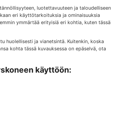
ännöllisyyteen, luotettavuuteen ja taloudelliseen
ukaan eri käyttötarkoituksia ja ominaisuuksia
emmin ymmärtää erityisiä eri kohtia, kuten tässä
u huolellisesti ja vianetsintä. Kuitenkin, koska
hansa kohta tässä kuvauksessa on epäselvä, ota
tyskoneen käyttöön: