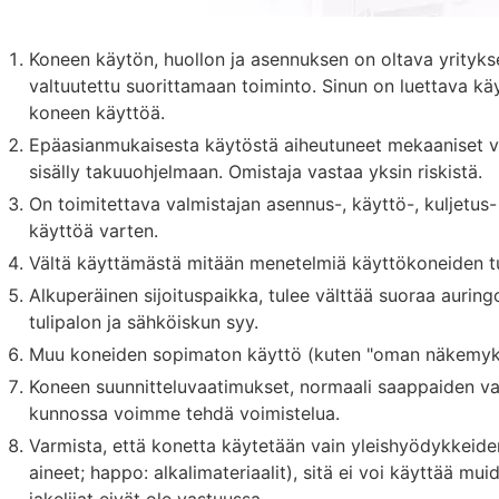
Koneen käytön, huollon ja asennuksen on oltava yrityks
valtuutettu suorittamaan toiminto. Sinun on luettava kä
koneen käyttöä.
Epäasianmukaisesta käytöstä aiheutuneet mekaaniset vau
sisälly takuuohjelmaan. Omistaja vastaa yksin riskistä.
On toimitettava valmistajan asennus-, käyttö-, kuljetus
käyttöä varten.
Vältä käyttämästä mitään menetelmiä käyttökoneiden tu
Alkuperäinen sijoituspaikka, tulee välttää suoraa aurin
tulipalon ja sähköiskun syy.
Muu koneiden sopimaton käyttö (kuten "oman näkemyk
Koneen suunnitteluvaatimukset, normaali saappaiden va
kunnossa voimme tehdä voimistelua.
Varmista, että konetta käytetään vain yleishyödykkeiden
aineet; happo: alkalimateriaalit), sitä ei voi käyttää mu