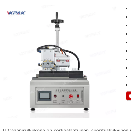
Ultraäänisulkukone on korkealaatuinen, suorituskykyinen n