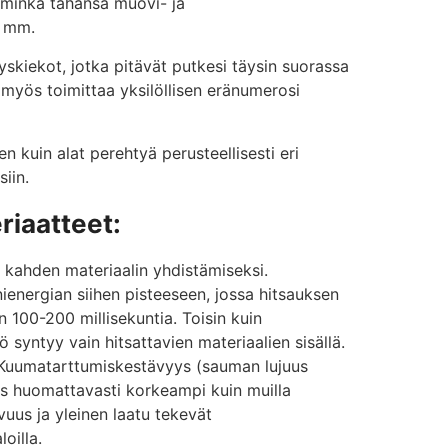
 minkä tahansa muovi- ja
7 mm.
yskiekot, jotka pitävät putkesi täysin suorassa
 myös toimittaa yksilöllisen eränumerosi
n kuin alat perehtyä perusteellisesti eri
iin.
riaatteet:
a kahden materiaalin yhdistämiseksi.
nienergian siihen pisteeseen, jossa hitsauksen
n 100-200 millisekuntia. Toisin kuin
syntyy vain hitsattavien materiaalien sisällä.
 Kuumatarttumiskestävyys (sauman lujuus
ös huomattavasti korkeampi kuin muilla
uus ja yleinen laatu tekevät
loilla.