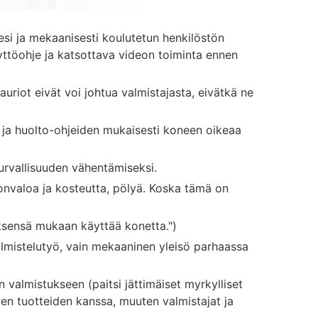
esi ja mekaanisesti koulutetun henkilöstön
yttöohje ja katsottava videon toiminta ennen
riot eivät voi johtua valmistajasta, eivätkä ne
- ja huolto-ohjeiden mukaisesti koneen oikeaa
rvallisuuden vähentämiseksi.
gonvaloa ja kosteutta, pölyä. Koska tämä on
sensä mukaan käyttää konetta.")
lmistelutyö, vain mekaaninen yleisö parhaassa
 valmistukseen (paitsi jättimäiset myrkylliset
iden tuotteiden kanssa, muuten valmistajat ja