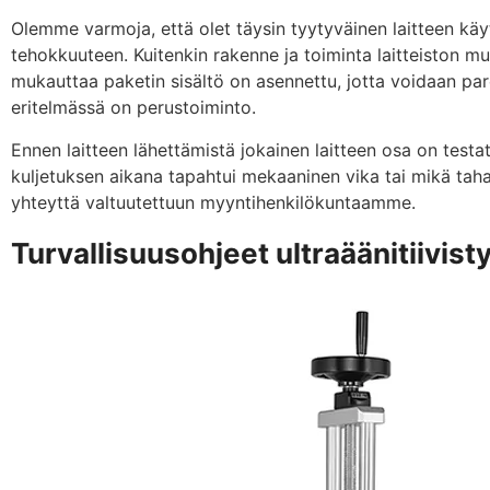
Olemme varmoja, että olet täysin tyytyväinen laitteen käyt
tehokkuuteen. Kuitenkin rakenne ja toiminta laitteiston m
mukauttaa paketin sisältö on asennettu, jotta voidaan par
eritelmässä on perustoiminto.
Ennen laitteen lähettämistä jokainen laitteen osa on testatt
kuljetuksen aikana tapahtui mekaaninen vika tai mikä ta
yhteyttä valtuutettuun myyntihenkilökuntaamme.
Turvallisuusohjeet ultraäänitiivis