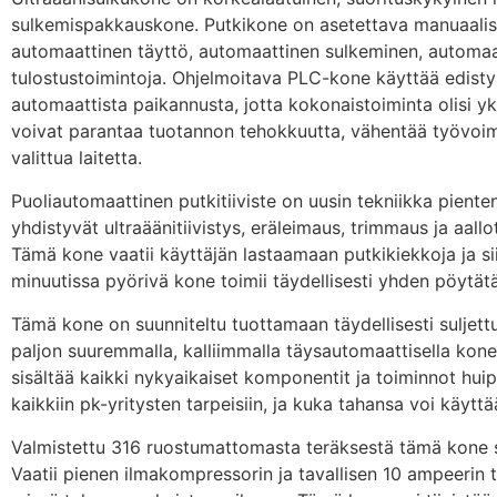
sulkemispakkauskone. Putkikone on asetettava manuaalise
automaattinen täyttö, automaattinen sulkeminen, automaatt
tulostustoimintoja. Ohjelmoitava PLC-kone käyttää edisty
automaattista paikannusta, jotta kokonaistoiminta olisi yks
voivat parantaa tuotannon tehokkuutta, vähentää työvoima
valittua laitetta.
Puoliautomaattinen putkitiiviste on uusin tekniikka pienten
yhdistyvät ultraäänitiivistys, eräleimaus, trimmaus ja aall
Tämä kone vaatii käyttäjän lastaamaan putkikiekkoja ja s
minuutissa pyörivä kone toimii täydellisesti yhden pöytätä
Tämä kone on suunniteltu tuottamaan täydellisesti suljettu
paljon suuremmalla, kalliimmalla täysautomaattisella kone
sisältää kaikki nykyaikaiset komponentit ja toiminnot hu
kaikkiin pk-yritysten tarpeisiin, ja kuka tahansa voi käyt
Valmistettu 316 ruostumattomasta teräksestä tämä kone sopi
Vaatii pienen ilmakompressorin ja tavallisen 10 ampeerin t